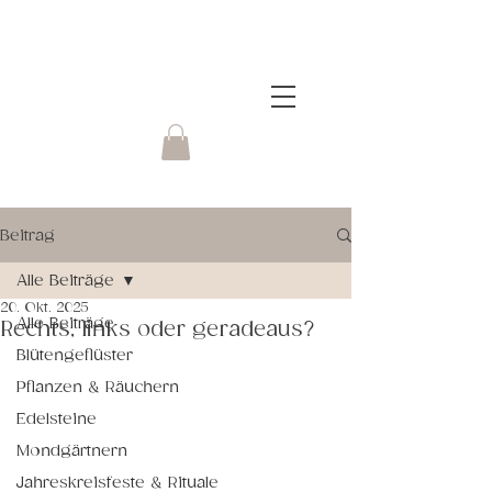
Beitrag
Alle Beiträge
20. Okt. 2025
Alle Beiträge
Rechts, links oder geradeaus?
Blütengeflüster
Pflanzen & Räuchern
Edelsteine
Mondgärtnern
Jahreskreisfeste & Rituale