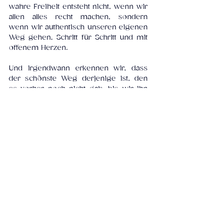
wahre Freiheit entsteht nicht, wenn wir 
allen alles recht machen, sondern 
wenn wir authentisch unseren eigenen 
Weg gehen, Schritt für Schritt und mit 
offenem Herzen.
Und irgendwann erkennen wir, dass 
der schönste Weg derjenige ist, den 
es vorher noch nicht gab, bis wir ihn 
gegangen sind.
Blütengeflüster
Alle ansehen
Aktuelle Beiträge