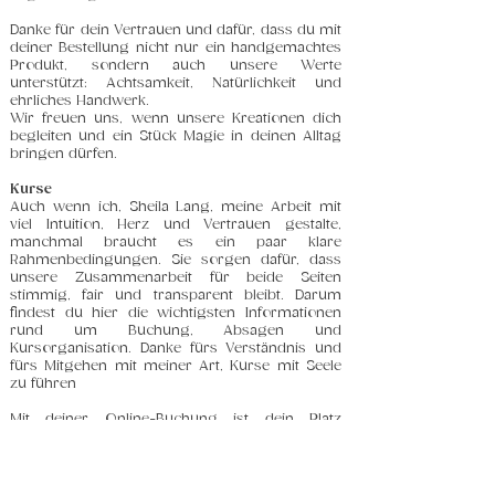
Danke für dein Vertrauen und dafür, dass du mit
deiner Bestellung nicht nur ein handgemachtes
Produkt, sondern auch unsere Werte
unterstützt: Achtsamkeit, Natürlichkeit und
ehrliches Handwerk.
Wir freuen uns, wenn unsere Kreationen dich
begleiten und ein Stück Magie in deinen Alltag
bringen dürfen.
Kurse
Auch wenn ich, Sheila Lang, meine Arbeit mit
viel Intuition, Herz und Vertrauen gestalte,
manchmal braucht es ein paar klare
Rahmenbedingungen. Sie sorgen dafür, dass
unsere Zusammenarbeit für beide Seiten
stimmig, fair und transparent bleibt. Darum
findest du hier die wichtigsten Informationen
rund um Buchung, Absagen und
Kursorganisation. Danke fürs Verständnis und
fürs Mitgehen mit meiner Art, Kurse mit Seele
zu führen
Mit deiner Online-Buchung ist dein Platz
verbindlich für dich reserviert, Ich plane mit dir,
bereite den Raum vor und freue mich auf dein
Dabeisein.
Wenn du deinen gebuchten Kurs
doch nicht besuchen kannst, gib mir bitte