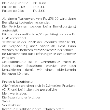
bis 500 g und B5 Fr. 5.00
Pakete bis 2 kg Fr. 10.00
Pakete ab 2 kg Fr. 13.00
Ab einem Warenwert von Fr. 250.00 wird deine
Bestellung kostenlos versendet.
Die Portokosten werden beim Bestellvorgang
angezeigt.
Für die Versandkartons/Verpackung werden Fr.
0.50 verrechnet.
Teilweise ist der Inhalt des Produkts zwar leicht,
die Verpackung aber höher als 5cm. Dann
werden die höheren Versandkosten berechnet.
Im Moment sind nur Lieferungen in der Schweiz
möglich.
Selbstabholung ist in Beromünster möglich.
Nach deiner Bestellung werden wir dich
kontaktieren, damit wir einen Abholtermin
festlegen können.
Preise & Bezahlung
Alle Preise verstehen sich in Schweizer Franken
(CHF) und beinhalten die gesetzliche
Mehrwertsteuer.
Die Bezahlung erfolgt per:
Twint
Vorauskasse
Rechnung (zahlbar innert 10 Tagen netto)