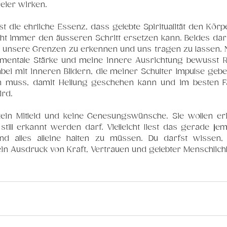
eier wirken.
st die ehrliche Essenz, dass gelebte Spiritualität den Körpe
cht immer den äusseren Schritt ersetzen kann. Beides darf
, unsere Grenzen zu erkennen und uns tragen zu lassen. N
 mentale Stärke und meine innere Ausrichtung bewusst
abei mit inneren Bildern, die meiner Schulter Impulse geb
un muss, damit Heilung geschehen kann und im besten Fal
ird.
kein Mitleid und keine Genesungswünsche. Sie wollen er
ill erkannt werden darf. Vielleicht liest das gerade jem
d alles alleine halten zu müssen. Du darfst wissen,
n Ausdruck von Kraft, Vertrauen und gelebter Menschlichke