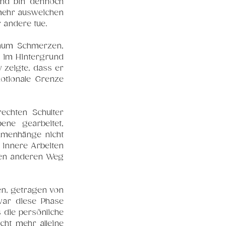
nd bin dennoch 
mehr ausweichen 
 andere tue.
kaum Schmerzen, 
 im Hintergrund 
zeigte, dass er 
tionale Grenze 
echten Schulter 
ne gearbeitet, 
mmenhänge nicht 
innere Arbeiten 
nen anderen Weg 
n, getragen von 
ar diese Phase 
die persönliche 
t mehr alleine 