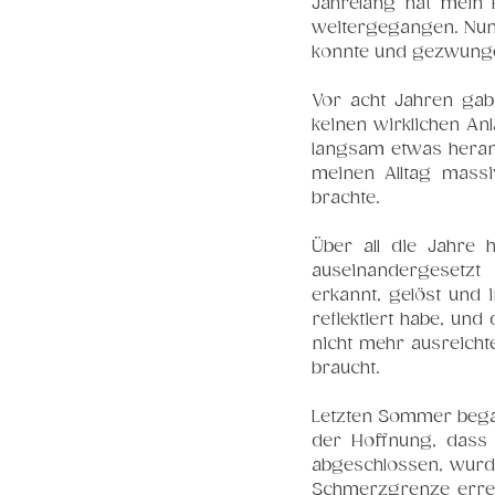
Jahrelang hat mein 
weitergegangen. Nun 
konnte und gezwungen
Vor acht Jahren gab 
keinen wirklichen An
langsam etwas heran,
meinen Alltag massi
brachte.
Über all die Jahre h
auseinandergesetzt 
erkannt, gelöst und 
reflektiert habe, un
nicht mehr ausreicht
braucht.
Letzten Sommer begab
der Hoffnung, dass 
abgeschlossen, wurde
Schmerzgrenze errei