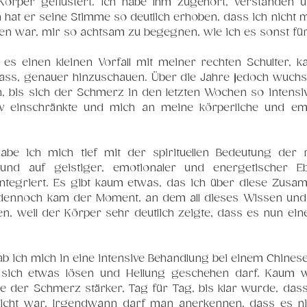
Körper geflüstert. Ich habe ihm zugehört, verstanden u
hat er seine Stimme so deutlich erhoben, dass ich nicht 
 war, mir so achtsam zu begegnen, wie ich es sonst für
es einen kleinen Vorfall mit meiner rechten Schulter, 
lass, genauer hinzuschauen. Über die Jahre jedoch wuchs
 bis sich der Schmerz in den letzten Wochen so intensiv 
v einschränkte und mich an meine körperliche und emo
abe ich mich tief mit der spirituellen Bedeutung der r
und auf geistiger, emotionaler und energetischer Ebe
integriert. Es gibt kaum etwas, das ich über diese Zusa
d dennoch kam der Moment, an dem all dieses Wissen und 
en, weil der Körper sehr deutlich zeigte, dass es nun ei
 ich mich in eine intensive Behandlung bei einem Chinese
sich etwas lösen und Heilung geschehen darf. Kaum w
 der Schmerz stärker, Tag für Tag, bis klar wurde, dass 
cht war. Irgendwann darf man anerkennen, dass es nich