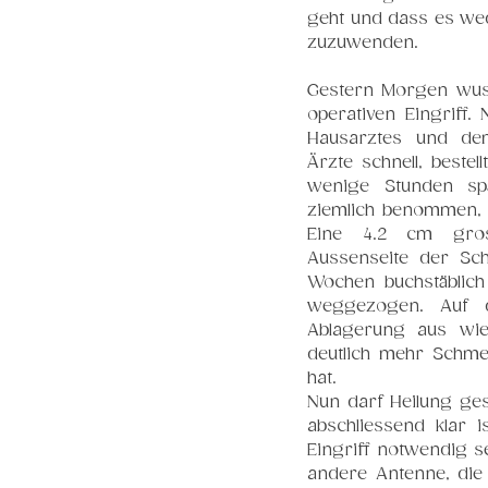
geht und dass es wed
zuzuwenden.
Gestern Morgen wuss
operativen Eingriff
Hausarztes und dem
Ärzte schnell, bestel
wenige Stunden spä
ziemlich benommen, de
Eine 4.2 cm gros
Aussenseite der Schu
Wochen buchstäblich
weggezogen. Auf d
Ablagerung aus wie 
deutlich mehr Schme
hat.
Nun darf Heilung ge
abschliessend klar i
Eingriff notwendig sei
andere Antenne, die 