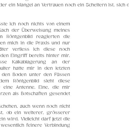
er ein Mangel an Vertrauen noch ein Scheitern ist, sich d
te ich noch nichts von einem 
. Nach der Überweisung meines 
 Röntgenbild reagierten die 
lten mich in die Praxis und nur 
ter verliess ich diese noch 
n Eingriff bereits hinter mir. 
se Kalkablagerung an der 
lter hatte mir in den letzten 
 den Boden unter den Füssen 
em Röntgenbild sieht diese 
eine Antenne. Eine, die mir 
rzen als Botschaften gesendet 
schehen, auch wenn noch nicht 
st, ob ein weiterer, grösserer 
n wird. Vielleicht darf jetzt die 
wesentlich feinere Verbindung 