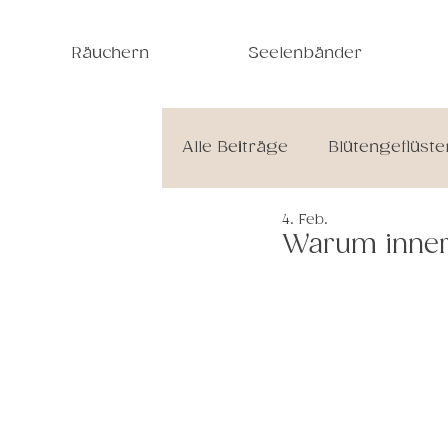
Räuchern
Seelenbänder
Alle Beiträge
Blütengeflüste
4. Feb.
Jahreskreisfeste & Rituale
Warum innere