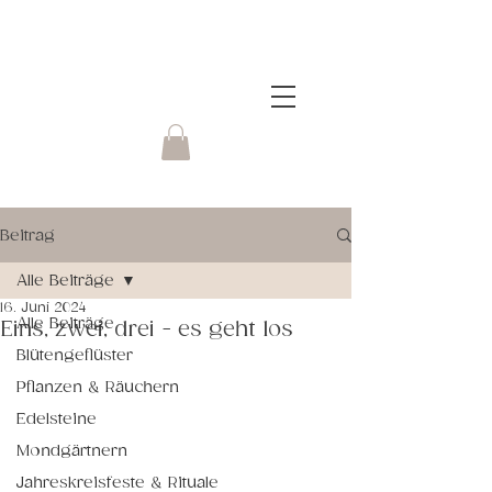
Beitrag
Alle Beiträge
16. Juni 2024
Alle Beiträge
Eins, zwei, drei - es geht los
Blütengeflüster
Pflanzen & Räuchern
Edelsteine
Mondgärtnern
Jahreskreisfeste & Rituale