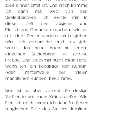
alles eingerichtet ist. Und doch komme 
ich dann mal weg von den 
Seelenbändern. Ich werde mir in 
dieser Zeit des Zügelns und 
Einrichtens Gedanken machen, wie es 
mit den Seelenbändern weitergehen 
wird. Ich verspreche euch, es geht 
weiter. Ich habe noch an jedem 
einzelnen Seelenband so grosse 
Freude. Und jedesmal hüpft mein Herz, 
wenn ich ein Feedback der Kundin, 
oder mittlerweile der vielen 
männlichen Kunden, bekomme.
Nun ist da aber vorerst die riesige 
Vorfreude auf mein Kräuteratelier. Wie 
freu ich mich, wenn ich dann in dieser 
magischen Stille des Ateliers, inmitten 
all meiner getrockneten Kräutern, 
mischen, abfüllen und etikettieren darf. 
Wenn ich da eure Bestellungen 