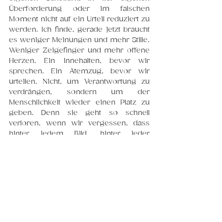
Überforderung oder im falschen 
Moment nicht auf ein Urteil reduziert zu 
werden. Ich finde, gerade jetzt braucht 
es weniger Meinungen und mehr Stille. 
Weniger Zeigefinger und mehr offene 
Herzen. Ein Innehalten, bevor wir 
sprechen. Ein Atemzug, bevor wir 
urteilen. Nicht, um Verantwortung zu 
verdrängen, sondern um der 
Menschlichkeit wieder einen Platz zu 
geben. Denn sie geht so schnell 
verloren, wenn wir vergessen, dass 
hinter jedem Bild, hinter jeder 
Schlagzeile und hinter jeder Rolle 
Menschen stehen. Menschen mit 
Geschichten, mit Angst, mit Liebe und 
mit Fehlern. Und mit einem Leben, das 
sich in einem einzigen Moment für 
immer verändert hat.
Blütengeflüster