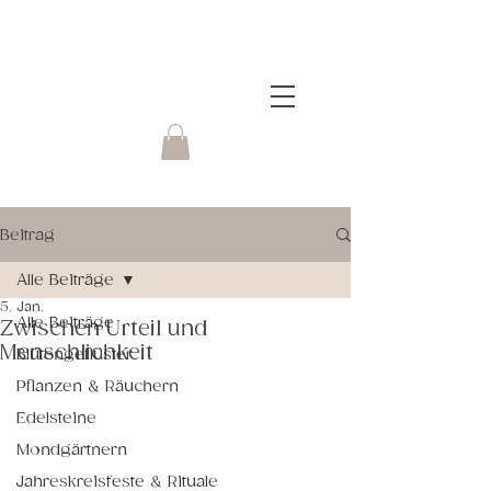
Beitrag
Alle Beiträge
5. Jan.
Alle Beiträge
Zwischen Urteil und
Menschlichkeit
Blütengeflüster
Pflanzen & Räuchern
Edelsteine
Mondgärtnern
Jahreskreisfeste & Rituale