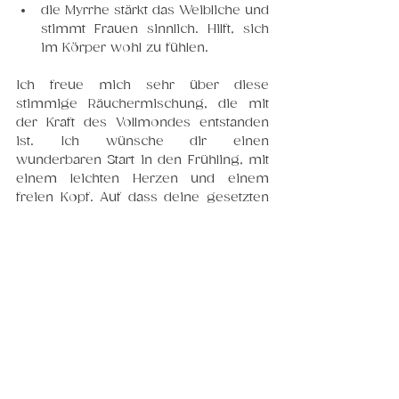
die Myrrhe stärkt das Weibliche und 
stimmt Frauen sinnlich. Hilft, sich 
im Körper wohl zu fühlen.
Ich freue mich sehr über diese 
stimmige Räuchermischung, die mit 
der Kraft des Vollmondes entstanden 
ist. Ich wünsche dir einen 
wunderbaren Start in den Frühling, mit 
einem leichten Herzen und einem 
freien Kopf. Auf dass deine gesetzten 
Samenkörner keimen und dir Freude 
bringen. 
Blogbeiträge zu den 
Jahreskreisfesten:
Jahrskreisfest Imbolc
Jahreskreisfest Beltane
Jahreskreisfest Litha
Jahreskreisfest Lughnasadh
J
ahreskreisfest Mabon