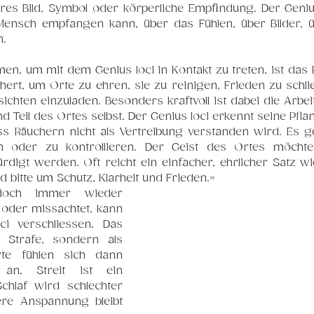
res Bild, Symbol oder körperliche Empfindung. Der Genius
ensch empfangen kann, über das Fühlen, über Bilder, ü
n.
men, um mit dem Genius loci in Kontakt zu treten, ist das
ert, um Orte zu ehren, sie zu reinigen, Frieden zu schlie
ichten einzuladen. Besonders kraftvoll ist dabei die Arbei
d Teil des Ortes selbst. Der Genius loci erkennt seine Pfla
ass Räuchern nicht als Vertreibung verstanden wird. Es ge
oder zu kontrollieren. Der Geist des Ortes möchte 
digt werden. Oft reicht ein einfacher, ehrlicher Satz wie
d bitte um Schutz, Klarheit und Frieden.»
och immer wieder 
 oder missachtet, kann 
ci verschliessen. Das 
s Strafe, sondern als 
e fühlen sich dann 
an, Streit ist ein 
chlaf wird schlechter 
ere Anspannung bleibt 