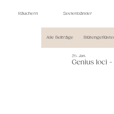
Räuchern
Seelenbänder
Alle Beiträge
Blütengeflüste
26. Jan.
Jahreskreisfeste & Rituale
Genius loci -