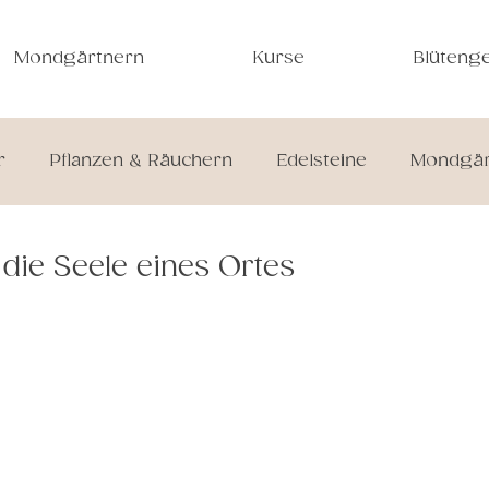
Mondgärtnern
Kurse
Blütenge
r
Pflanzen & Räuchern
Edelsteine
Mondgär
Rezepte
 die Seele eines Ortes