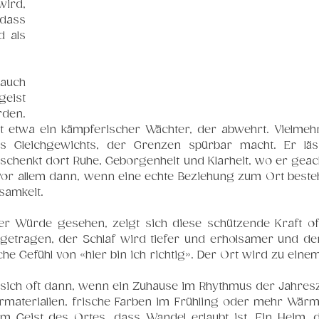
ird, 
dass 
 als 
auch 
eist 
en. 
ht etwa ein kämpferischer Wächter, der abwehrt. Vielmehr
s Gleichgewichts, der Grenzen spürbar macht. Er läs
chenkt dort Ruhe, Geborgenheit und Klarheit, wo er geach
 vor allem dann, wenn eine echte Beziehung zum Ort beste
samkeit.
er Würde gesehen, zeigt sich diese schützende Kraft oft 
 getragen, der Schlaf wird tiefer und erholsamer und der 
iche Gefühl von «hier bin ich richtig». Der Ort wird zu ein
t sich oft dann, wenn ein Zuhause im Rhythmus der Jahreszei
materialien, frische Farben im Frühling oder mehr Wärm
 Geist des Ortes, dass Wandel erlaubt ist. Ein Heim, d