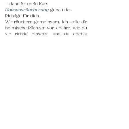
– dann ist mein Kurs 
Hausausräucherung
 genau das 
Richtige für dich.
Wir räuchern gemeinsam, ich stelle dir 
heimische Pflanzen vor, erkläre, wie du 
sie richtig einsetzt, und du erlebst 
direkt, wie leicht und wohltuend es 
sein kann. So hast du ein Ritual in der 
Hand, das dich jederzeit dabei 
unterstützt, dein Zuhause in frische, 
klare Energie zu hüllen.
Jeder Rauch, der Altes davonträgt, 
macht Platz für das Leben, das du jetzt 
führen willst. Es darf sich in deinem 
Zuhause leicht anfühlen und das kannst 
du selbst in die Hand nehmen.