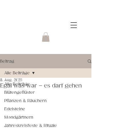
Beitrag
Alle Beiträge
8. Aug. 2025
Alle Beiträge
Egal was war – es darf gehen
Blütengeflüster
Pflanzen & Räuchern
Edelsteine
Mondgärtnern
Jahreskreisfeste & Rituale