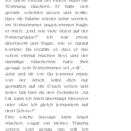
Ich durfte einmal bei einem Mann die 
Wohnung räuchern. Er hatte sich 
gerade scheiden lassen und wollte, 
dass die Räume wieder 
seine
 werden. 
Im Wohnzimmer angekommen fragte 
er mich: „Und, wie viele sitzen auf der 
Polstergruppe?“ Ich war etwas 
überrascht und fragte, wie er darauf 
komme. Da erzählte er, dass er das 
schon einmal machen liess und der 
damalige Räuchernde habe ihm 
gesagt, sein Wohnzimmer sei „voll“.
Jetzt stell dir vor: Du kommst müde 
von der Arbeit, willst dich nur 
gemütlich auf die Couch setzen und 
jedes Mal hast du den Gedanken: „Na 
toll, kann ich mich überhaupt hinsetzen 
oder sitze ich gleich jemandem auf 
dem Schoss?“
Eine solche Aussage kann Angst 
machen, sogar ein kleines Trauma 
setzen. Und genau das will ich 