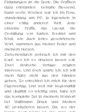
Einladungen an die Seele. Die Grafiken 
dazu entstanden  beinahe fliessend. 
Rund sechs Wochen war ich im Flow, 
stundenlang am PC, ja irgendwie in 
einer völlig anderen Welt. Jede 
einzelne Grafik, das Layout, die 
Gestaltung von Karten, Booklet und 
Böxli, wie auch jedes geschriebene 
Wort, stammen aus meiner Feder und 
meinem Herzen. 
Zwischendurch zerbrach ich mir den 
Kopf, wo ich es drucken lassen soll. 
Zwei deutsche Verlage zeigten 
Interesse. Und doch spürte ich: Ich will 
mein Baby nicht aus den Hände
n 
geben. So en
tschied ich mich für den 
Eigenverlag. Und weil mir Regionalität 
und Qualität so wichtig sind, habe ich 
das komplette Set in meinem Wohnort 
bei Wallimann Druck und Medien 
AG produzieren lassen. Da, wo der 