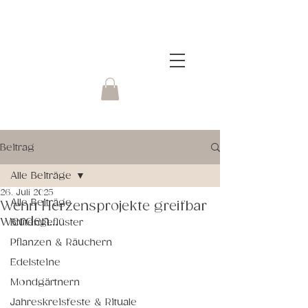
Beitrag
Alle Beiträge
26. Juli 2025
Alle Beiträge
Wenn Herzensprojekte greifbar
werden...
Blütengeflüster
Pflanzen & Räuchern
Edelsteine
Mondgärtnern
Jahreskreisfeste & Rituale