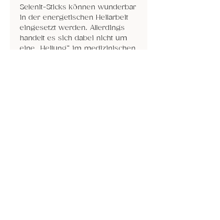
Selenit-Sticks können wunderbar
in der energetischen Heilarbeit
eingesetzt werden. Allerdings
handelt es sich dabei nicht um
eine „Heilung“ im medizinischen
Sinne, sondern um eine
energetische Reinigung, Klärung
und Harmonisierung des
feinstofflichen Feldes (Aura,
Chakren, Räume).
Selenit darf niemals mit Wasser
in Berührung kommen
. Man
reinigt sie mit einem weichen
Tuch oder räuchert sie ab.