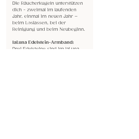
Die Räucherkugeln unterstützen
dich - zweimal im laufenden
Jahr, einmal im neuen Jahr –
beim Loslassen, bei der
Reinigung und beim Neubeginn.
laLuna Edelstein-Armband:
Drei Edelsteine sind im laLuna
Armband, wobei der mittlere
Stein immer ein gecrashter
Bergkristall ist. Dieser wird
eingerahmt von zwei anderen
Steinen derselben Sorte, also z.B.
zwei Amethsten, zwei
Rhodoniten, zwei Rosenquarze
usw.
Es wird intuitiv das richtige
Armband für dich gewählt.