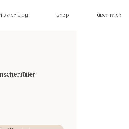
flüster Blog
Shop
über mich
nscherfüller
s