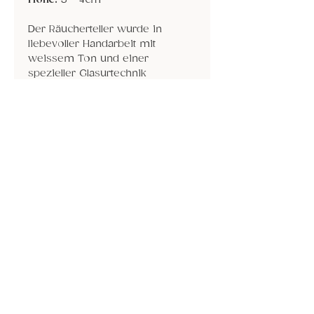
Der Räucherteller wurde in
liebevoller Handarbeit mit
weissem Ton und einer
spezieller Glasurtechnik
hergestellt. Jeder Teller ist ein
Unikat.
Sheila Lang
Impressum
Dolderhof 5
Datenschutz
6215 Beromünster
AGB / Widerrufsrecht
078 603 61 73 /
Mail
© 2026 Corinne Meyer
Keine
Twint-
Bezahlungen auf