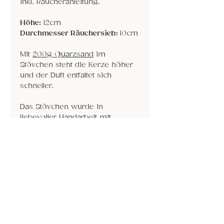
Inkl. Räucheranleitung.
Höhe:
12cm
Durchmesser Räuchersieb:
10cm
Mit
200g Quarzsand
im
Stövchen steht die Kerze höher
und der Duft entfaltet sich
schneller.
Das Stövchen wurde in
liebevoller Handarbeit mit
weissem Ton und einer
spezieller Glasurtechnik
hergestellt. Jedes Stövchen ist
ein Unikat.