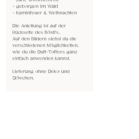
- geborgen im Wald
- Kaminfeuer & Weihnachten
Die Anleitung ist auf der
Rückseite des Böxli's.
Auf den Bildern siehst du die
verschiedenen Möglichkeiten,
wie du die Duft-Toffees ganz
einfach anwenden kannst.
Lieferung ohne Deko und
Stövchen.
Anwendung
Lege ein Duft-Toffee in die
Varianten
Schale des Stövchens (nicht aufs
Sieb). Zünde darunter die Kerze
Dein Duft-Herz entfaltet seinen
an und lass das Toffee
Zauber am besten: