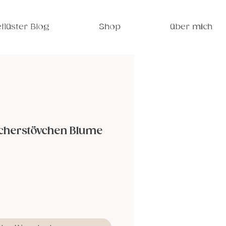
flüster Blog
Shop
über mich
ucherstövchen Blume
s