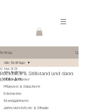
Beitrag
Alle Beiträge
12. Mai 2023
Alle Beiträge
Rückblick & Stillstand und dann
gehts los
Blütengeflüster
Pflanzen & Räuchern
Edelsteine
Mondgärtnern
Jahreskreisfeste & Rituale